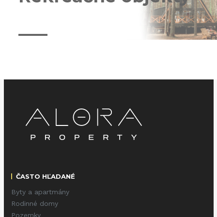
ČASTO HĽADANÉ
Byty a apartmány
Rodinné domy
Pozemky