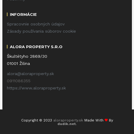
INFORMÁCIE
Spracovnie osobných údajov
Zásady používania súborov cookie
ALORA PROPERTY S.R.O
Škultétyho 2869/30
01001 Žilina
alora@aloraproperty.sk
0911086355
https://www.aloraproperty.sk
Copyright © 2023
aloraproperty.sk
Made With
By
dudik.net
.