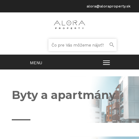
alora@aloraproperty.sk
Byty a apartmány