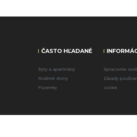
ČASTO HĽADANÉ
INFORMÁC
Byty a apartmány
Spracovnie oso
Rodinné domy
Zásady používan
Pozemky
cookie