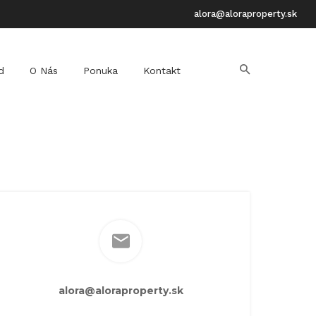
alora@aloraproperty.sk
d
O Nás
Ponuka
Kontakt
alora@aloraproperty.sk