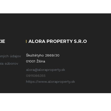
IE
ALORA PROPERTY S.R.O
Škultétyho 2869/30
bných údajov
01001 Žilina
ia súborov
alora@aloraproperty.sk
0911086355
https://www.aloraproperty.sk