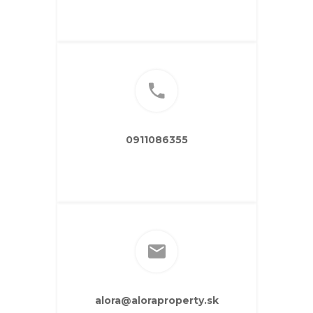
0911086355
alora@aloraproperty.sk